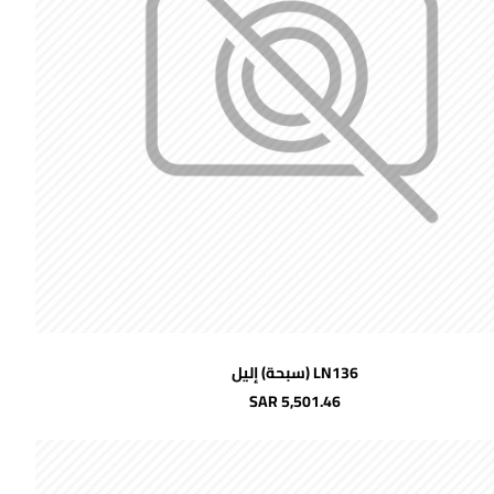
اضافة للسلة
LN136 (سبحة) إليل
SAR 5,501.46