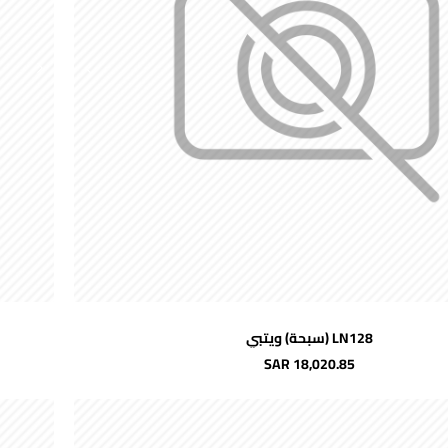
اضافة للسلة
LN128 (سبحة) ويتبي
شحن مجاني
SAR 18,020.85