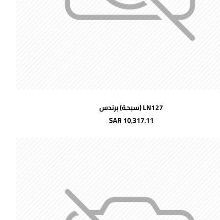
اضافة للسلة
LN127 (سبحة) برندس
شحن مجاني
SAR 10,317.11