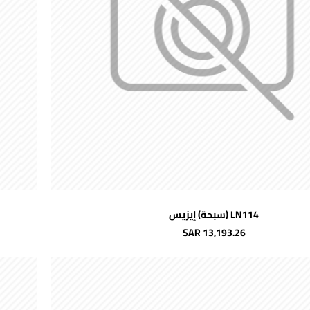
اضافة للسلة
LN114 (سبحة) إيزيس
شحن مجاني
SAR 13,193.26