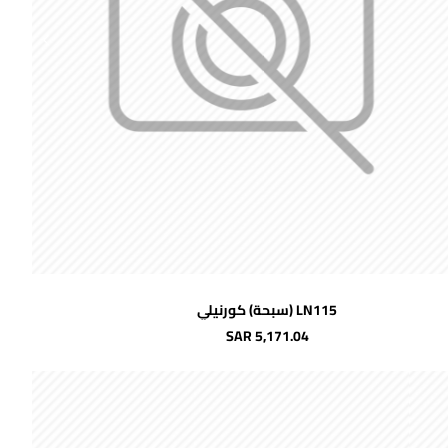
اضافة للسلة
LN115 (سبحة) كورنيلي
SAR 5,171.04