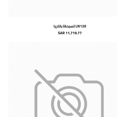
اضافة للسلة
LN120 (سبحة) باناريا
شحن مجاني
SAR 11,719.77