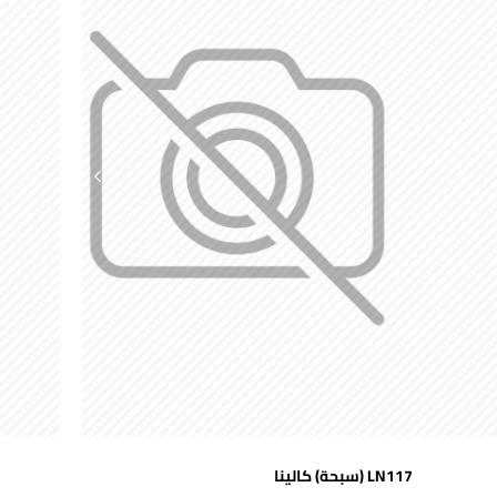
اضافة للسلة
LN117 (سبحة) كالينا
شحن مجاني