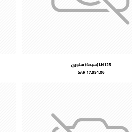
اضافة للسلة
LN125 (سبحة) سلوري
شحن مجاني
SAR 17,991.06